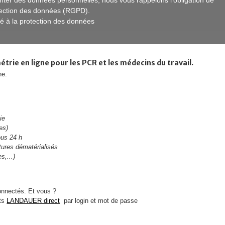
ter des données personnelles, nous vous rappelons l’obligation de
otection des données (RGPD).
ué à la protection des données
étrie en ligne pour les PCR et les médecins du travail.
ne.
ie
es)
ous 24 h
ctures dématérialisés
s,...)
onnectés. Et vous ?
nts
LANDAUER direct
par login et mot de passe