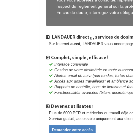
Vous vous apprêtez à consulter/implémen
respect du règlement général sur la pr
En cas de doute, interrogez votre délég
LANDAUER direct
, services de dosim
®
Sur Internet
aussi
, LANDAUER vous accompag
Complet, simple, efficace !
Interface conviviale
Gestion de votre dosimétrie en toute autonom
Alertes email de suivi (non rendus, fortes dos
Accès aux doses travailleurs* et ambiance s
Rapports de contrôle, bons de livraison et fa
Fonctionnalités avancées (bilans dosimétrique
Devenez utilisateur
Plus de 6000 PCR et médecins du travail déjà c
Service gratuit, accessible uniquement aux clie
Demander votre accès